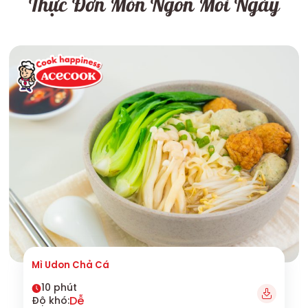
Thực Đơn Món Ngon Mỗi Ngày
Mì Udon Chả Cá
10 phút
Dễ
Độ khó: