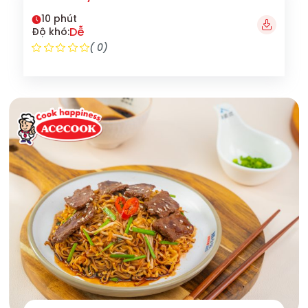
10 phút
Dễ
Độ khó:
( 0)