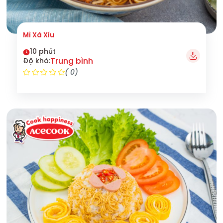
Mì Xá Xíu
10 phút
Trung bình
Độ khó:
( 0)