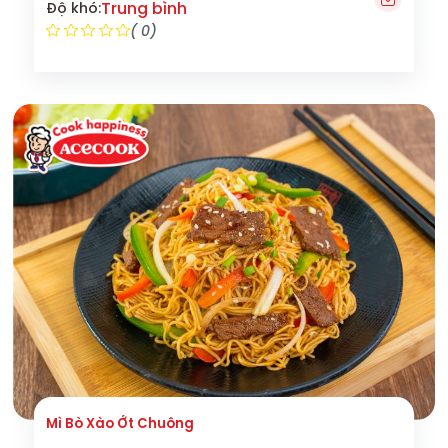
Trung bình
Độ khó:
( 0)
Mì Bò Xào Ớt Chuông