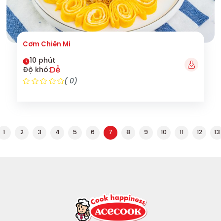
Cơm Chiên Mì
10 phút
Dễ
Độ khó:
( 0)
1
2
3
4
5
6
7
8
9
10
11
12
13