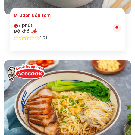
Mì Udon Nấu Tôm
7 phút
Dễ
Độ khó:
( 0)