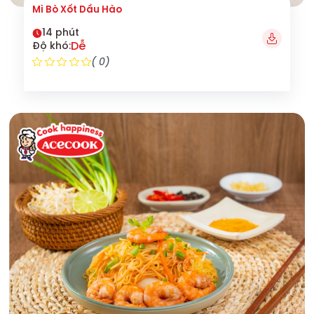
Mì Bò Xốt Dầu Hào
14 phút
Dễ
Độ khó:
( 0)