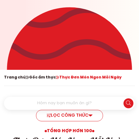
Trang chủ
Gốc ẩm thực
Thực Đơn Món Ngon Mỗi Ngày
LỌC CÔNG THỨC
TỔNG HỢP HƠN 100