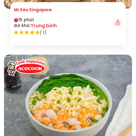
Mì Xào Singapore
15 phút
Trung bình
Độ khó:
( 1)