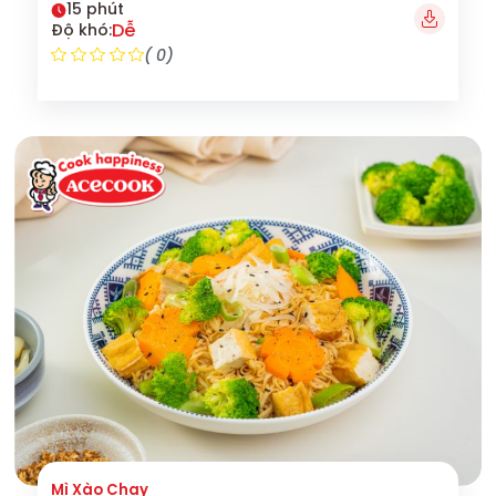
15 phút
Dễ
Độ khó:
( 0)
Mì Xào Chay