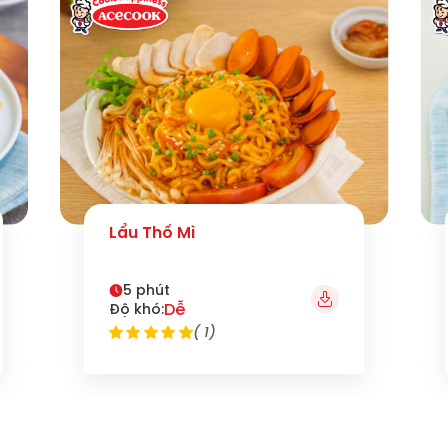
Lẩu Thố Mì
5 phút
Dễ
Độ khó:
( 1)