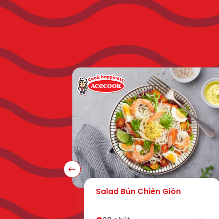
Salad Bún Chiên Giòn