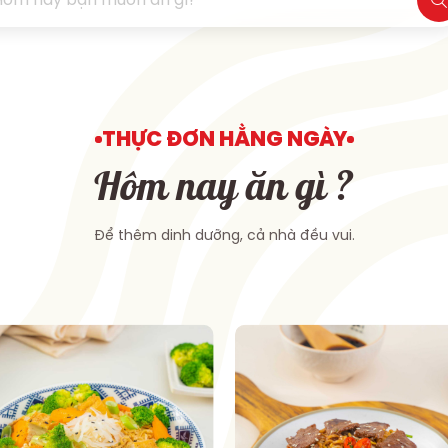
THỰC ĐƠN HẰNG NGÀY
Hôm nay ăn gì ?
Để thêm dinh dưỡng, cả nhà đều vui.