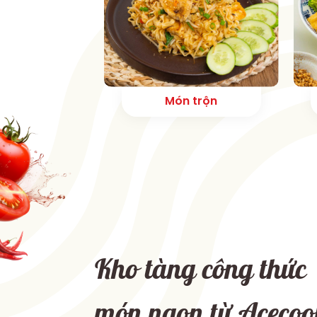
Món trộn
Kho tàng công thức
món ngon từ Aceco