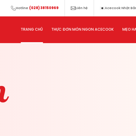
Hotline
(028) 38150969
Liên hệ
Acecook Nhật Bả
TRANG CHỦ
THỰC ĐƠN MÓN NGON ACECOOK
MẸO HA
m