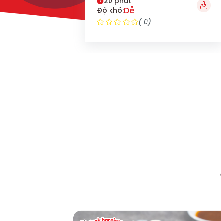
20 phút
Dễ
Độ khó:
( 0)