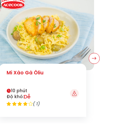
Mì Xào Gà Ôliu
Mì Xào 
10 phút
15 phút
Dễ
T
Độ khó:
Độ khó:
( 1)