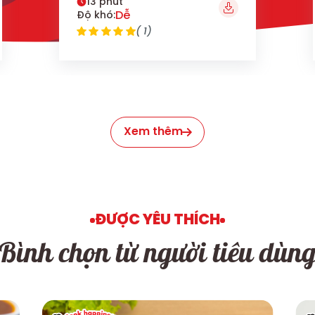
13 phút
Dễ
Độ khó:
( 1)
Xem thêm
ĐƯỢC YÊU THÍCH
Bình chọn từ người tiêu dùn