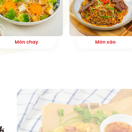
Món chay
Món xào
ok