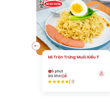
Mì Trộn Trứng Muối Kiểu Ý
5 phút
Dễ
Độ khó:
( 1)