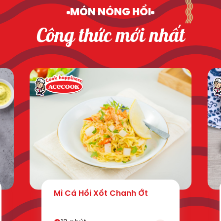
MÓN NÓNG HỔI
Công thức mới nhất
Mì Cá Hồi Xốt Chanh Ớt