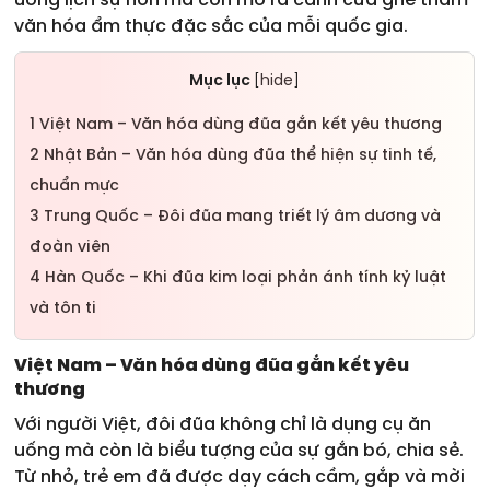
uống lịch sự hơn mà còn mở ra cánh cửa ghé thăm
văn hóa ẩm thực đặc sắc của mỗi quốc gia.
Mục lục
hide
[
]
1
Việt Nam – Văn hóa dùng đũa gắn kết yêu thương
2
Nhật Bản – Văn hóa dùng đũa thể hiện sự tinh tế,
chuẩn mực
3
Trung Quốc – Đôi đũa mang triết lý âm dương và
đoàn viên
4
Hàn Quốc – Khi đũa kim loại phản ánh tính kỷ luật
và tôn ti
Việt Nam – Văn hóa dùng đũa gắn kết yêu
thương
Với người Việt, đôi đũa không chỉ là dụng cụ ăn
uống mà còn là biểu tượng của sự gắn bó, chia sẻ.
Từ nhỏ, trẻ em đã được dạy cách cầm, gắp và mời