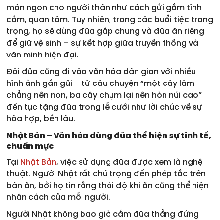
món ngon cho người thân như cách gửi gắm tình
cảm, quan tâm. Tuy nhiên, trong các buổi tiệc trang
trọng, họ sẽ dùng đũa gắp chung và đũa ăn riêng
để giữ vệ sinh – sự kết hợp giữa truyền thống và
văn minh hiện đại.
Đôi đũa cũng đi vào văn hóa dân gian với nhiều
hình ảnh gần gũi – từ câu chuyện “một cây làm
chẳng nên non, ba cây chụm lại nên hòn núi cao”
đến tục tặng đũa trong lễ cưới như lời chúc về sự
hòa hợp, bền lâu.
Nhật Bản – Văn hóa dùng đũa thể hiện sự tinh tế,
chuẩn mực
Tại
Nhật Bản
, việc sử dụng đũa được xem là nghệ
thuật. Người Nhật rất chú trọng đến phép tắc trên
bàn ăn, bởi họ tin rằng thái độ khi ăn cũng thể hiện
nhân cách của mỗi người.
Người Nhật không bao giờ cắm đũa thẳng đứng