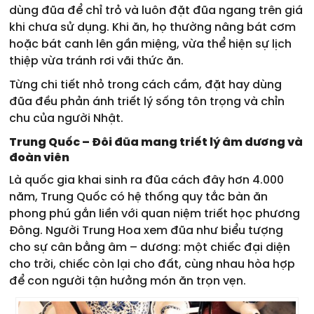
dùng đũa để chỉ trỏ và luôn đặt đũa ngang trên giá
khi chưa sử dụng. Khi ăn, họ thường nâng bát cơm
hoặc bát canh lên gần miệng, vừa thể hiện sự lịch
thiệp vừa tránh rơi vãi thức ăn.
Từng chi tiết nhỏ trong cách cầm, đặt hay dùng
đũa đều phản ánh triết lý sống tôn trọng và chỉn
chu của người Nhật.
Trung Quốc – Đôi đũa mang triết lý âm dương và
đoàn viên
Là quốc gia khai sinh ra đũa cách đây hơn 4.000
năm, Trung Quốc có hệ thống quy tắc bàn ăn
phong phú gắn liền với quan niệm triết học phương
Đông. Người Trung Hoa xem đũa như biểu tượng
cho sự cân bằng âm – dương: một chiếc đại diện
cho trời, chiếc còn lại cho đất, cùng nhau hòa hợp
để con người tận hưởng món ăn trọn vẹn.