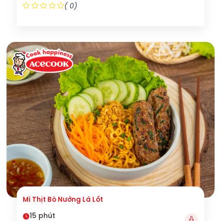
( 0)
Mì Thịt Bò Nướng Lá Lốt
15 phút