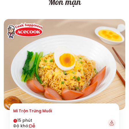
Món mặn
Mì Trộn Trứng Muối
15 phút
Dễ
Độ khó: