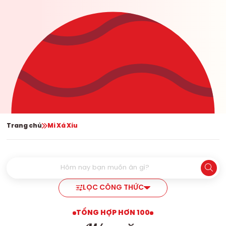
Trang chủ
Mì Xá Xíu
LỌC CÔNG THỨC
TỔNG HỢP HƠN 100