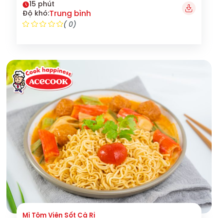
15 phút
Trung bình
Độ khó:
( 0)
Mì Tôm Viên Sốt Cà Ri