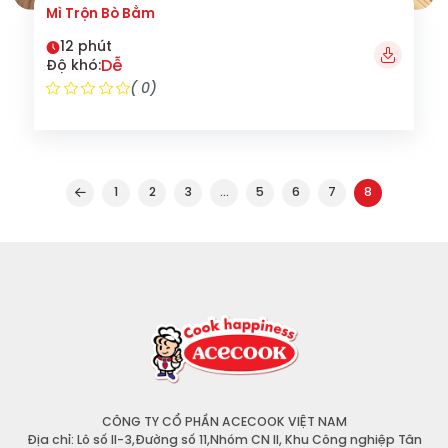
Mì Trộn Bò Bằm
12 phút
Dễ
Độ khó:
( 0)
1
2
3
…
5
6
7
8
CÔNG TY CỔ PHẦN ACECOOK VIỆT NAM
Địa chỉ: Lô số II-3,Đường số 11,Nhóm CN II, Khu Công nghiệp Tân