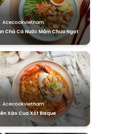
Acecookvietnam
ún Chả Cá Nước Mắm Chua Ngọt
Acecookvietnam
iến Xào Cua Xốt Bisque