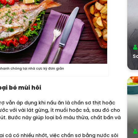
Sa
nhanh chóng tại nhà cực kỳ đơn giản
oại bỏ mùi hôi
ợ vẫn áp dụng khi nấu ăn là chần sơ thịt hoặc
ớc với vài lát gừng, ít muối hoặc sả, sau đó cho
t. Bước này giúp loại bỏ máu thừa, chất bẩn và
ại cá có nhiều nhớt, việc chần sơ bằng nước sôi