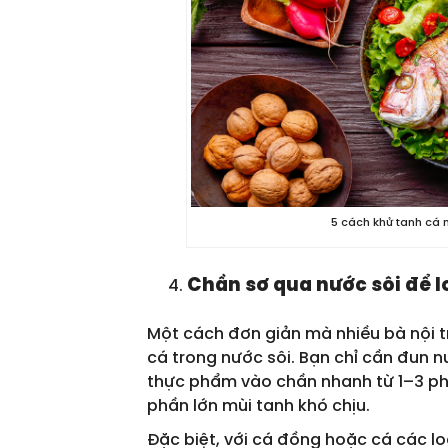
5 cách khử tanh cá 
Chần sơ qua nước sôi để l
Một cách đơn giản mà nhiều bà nội tr
cá trong nước sôi. Bạn chỉ cần đun nư
thực phẩm vào chần nhanh từ 1–3 phú
phần lớn mùi tanh khó chịu.
Đặc biệt, với cá đồng hoặc cá các lo