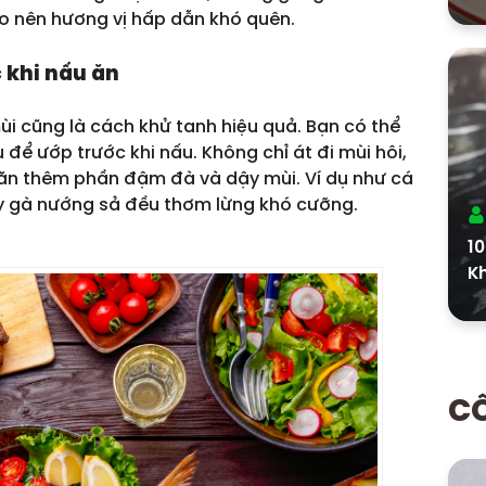
ạo nên hương vị hấp dẫn khó quên.
 khi nấu ăn
ùi cũng là cách khử tanh hiệu quả. Bạn có thể
u để ướp trước khi nấu. Không chỉ át đi mùi hôi,
ăn thêm phần đậm đà và dậy mùi. Ví dụ như cá
ay gà nướng sả đều thơm lừng khó cưỡng.
1
K
CÔ