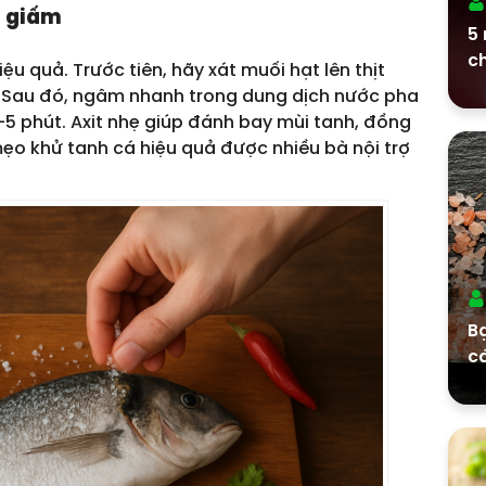
à giấm
5 
c
ệu quả. Trước tiên, hãy xát muối hạt lên thịt
. Sau đó, ngâm nhanh trong dung dịch nước pha
–5 phút. Axit nhẹ giúp đánh bay mùi tanh, đồng
 mẹo khử tanh cá hiệu quả được nhiều bà nội trợ
Bạ
c