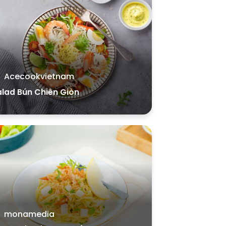
Acecookvietnam
lad Bún Chiên Giòn
monamedia