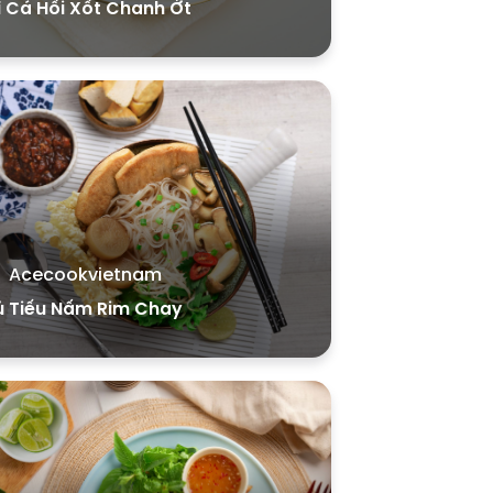
 Cá Hồi Xốt Chanh Ớt
Acecookvietnam
ủ Tiếu Nấm Rim Chay