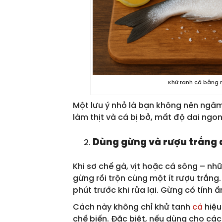
Khử tanh cá bằng 
Một lưu ý nhỏ là bạn không nên ngâm 
làm thịt và cá bị bở, mất độ dai ngon
Dùng gừng và rượu trắng 
Khi sơ chế gà, vịt hoặc cá sông – nh
gừng rồi trộn cùng một ít rượu trắn
phút trước khi rửa lại. Gừng có tính 
Cách này không chỉ khử tanh
cá
hiệu
chế biến. Đặc biệt, nếu dùng cho c