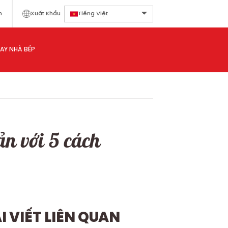
n
Xuất Khẩu
Tiếng Việt
AY NHÀ BẾP
ản với 5 cách
̀I VIẾT LIÊN QUAN