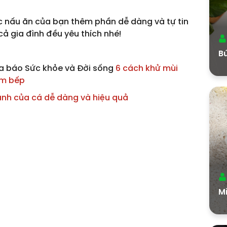
ệc nấu ăn của bạn thêm phần dễ dàng và tự tin
cả gia đình đều yêu thích nhé!
B
ủa báo Sức khỏe và Đời sống
6 cách khử mùi
ám bếp
anh của cá dễ dàng và hiệu quả
M