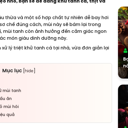
ẹo nhỏ, bạn sẽ dễ dàng khử tanh cá, thịt và
áu thừa và một số hợp chất tự nhiên dễ bay hơi
g sơ chế đúng cách, mùi này sẽ bám lại trong
í, mùi tanh còn ảnh hưởng đến cảm giác ngon
các món giàu dinh dưỡng này.
xử lý triệt khử tanh cá tại nhà, vừa đơn giản lại
Bạ
nổ
Mục lục
[
]
hide
ử mùi tanh
nấu ăn
ỏ mùi hôi
iệu quả