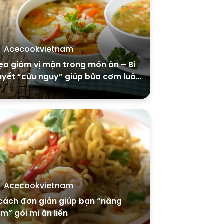
Acecookvietnam
o giảm vị mặn trong món ăn – Bí
uyết “cứu nguy” giúp bữa cơm luôn
òn vị
Acecookvietnam
cách đơn giản giúp bạn “nâng
m” gói mì ăn liền