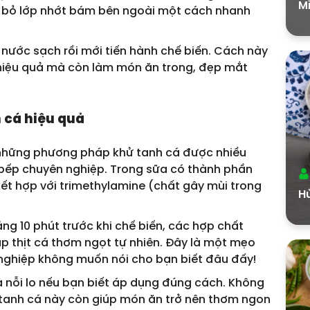
Mì
i bỏ lớp nhớt bám bên ngoài một cách nhanh
g nước sạch rồi mới tiến hành chế biến. Cách này
á hiệu quả mà còn làm món ăn trong, đẹp mắt
 cá hiệu quả
 những phương pháp khử tanh cá được nhiều
u bếp chuyên nghiệp. Trong sữa có thành phần
kết hợp với trimethylamine (chất gây mùi trong
H
ng 10 phút trước khi chế biến, các hợp chất
úp thịt cá thơm ngọt tự nhiên. Đây là một mẹo
nghiệp không muốn nói cho bạn biết đâu đấy!
là nỗi lo nếu bạn biết áp dụng đúng cách. Không
ử tanh cá này còn giúp món ăn trở nên thơm ngon