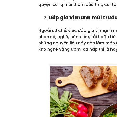
quyện cùng mùi thơm của thịt, cá, t
Ướp gia vị mạnh mùi trước
Ngoài sơ chế, việc ướp gia vị mạnh m
chọn sả, nghệ, hành tím, tỏi hoặc tiê
những nguyên liệu này còn làm món 
kho nghệ vàng ươm, cá hấp thì là h