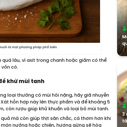
Mẹ
q
muối là một phương pháp phổ biến
tr
quá lâu, vì axit trong chanh hoặc giấm có thể
 vốn có.
để khử mùi tanh
ững loại thường có mùi hôi nặng, hãy giã nhuyễn
g. Xát hỗn hợp này lên thực phẩm và để khoảng 5
ấm, còn rượu giúp khử khuẩn và loại bỏ mùi tanh.
3 
 quả mà còn giúp thịt săn chắc, cá thơm hơn khi
tầ
ác món nướng hoặc chiên, hương gừng sẽ hòa