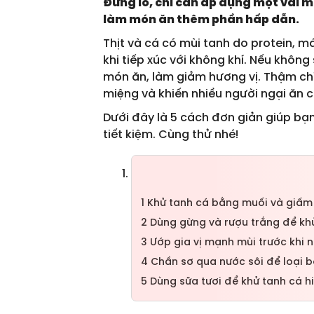
Đừng lo, chỉ cần áp dụng một vài m
làm món ăn thêm phần hấp dẫn.
Thịt và cá có mùi tanh do protein, m
khi tiếp xúc với không khí. Nếu khôn
món ăn, làm giảm hương vị. Thậm ch
miệng và khiến nhiều người ngại ăn 
Dưới đây là 5 cách đơn giản giúp bạn 
tiết kiệm. Cùng thử nhé!
1
Khử tanh cá bằng muối và giấm
2
Dùng gừng và rượu trắng để kh
3
Ướp gia vị mạnh mùi trước khi 
4
Chần sơ qua nước sôi để loại b
5
Dùng sữa tươi để khử tanh cá h