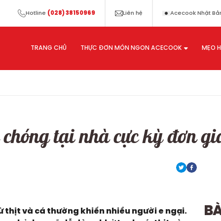
Hotline
(028) 38150969
Liên hệ
Acecook Nhật Bả
TRANG CHỦ
THỰC ĐƠN MÓN NGON ACECOOK
MẸO H
chóng tại nhà cực kỳ đơn gi
BA
ừ thịt và cá thường khiến nhiều người e ngại.