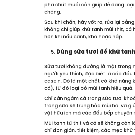
pha chút muối còn giúp dễ dàng loạ
chóng.
Sau khi chần, hãy vớt ra, rửa lại bằn
không chỉ giúp khử tanh mùi thịt, c
hơn khi nấu canh, kho hoặc hấp.
Dùng sữa tươi để khử tanh
Sữa tươi không đường là một trong
người yêu thích, đặc biệt là các đầ
casein. Đó là một chất có khả năng 
cá), từ đó loại bỏ mùi tanh hiệu quả.
Chỉ cần ngâm cá trong sữa tươi khoả
trong sữa sẽ trung hòa mùi hôi và gi
vặt hữu ích mà các đầu bếp chuyên 
Mùi tanh từ thịt và cá sẽ không còn 
chỉ đơn giản, tiết kiệm, các mẹo kh