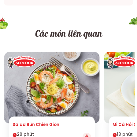
Các món liên quan
Salad Bún Chiên Giòn
Mì Cá Hồi 
20 phút
13 phút