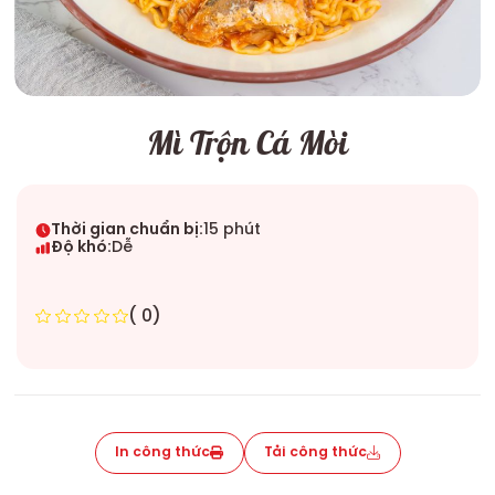
Mì Trộn Cá Mòi
Thời gian chuẩn bị:
15 phút
Độ khó:
Dễ
( 0)
In công thức
Tải công thức