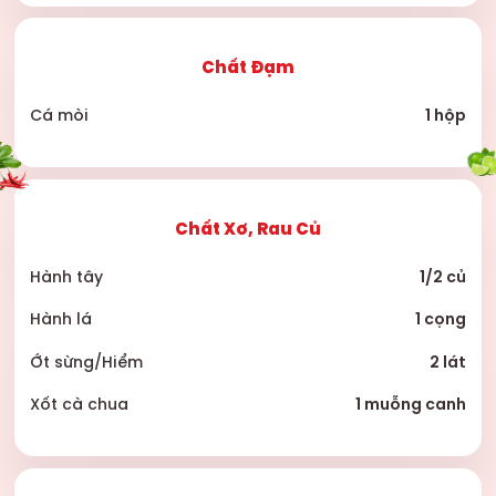
Chất Đạm
Cá mòi
1 hộp
Chất Xơ, Rau Củ
Hành tây
1/2 củ
Hành lá
1 cọng
Ớt sừng/Hiểm
2 lát
Xốt cà chua
1 muỗng canh