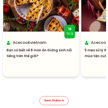
13
TH 12
Acecookvietnam
Acecook
Bạn có biết về 8 món ăn Giáng sinh nổi
5 mẹo xử lý t
tiếng trên thế giới?
mùa tiệc cuố
Xem thêm