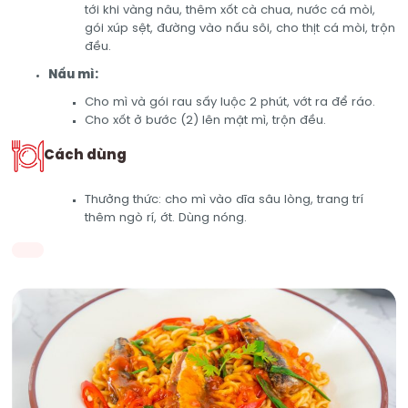
tới khi vàng nâu, thêm xốt cà chua, nước cá mòi,
gói xúp sệt, đường vào nấu sôi, cho thịt cá mòi, trộn
đều.
Nấu mì:
Cho mì và gói rau sấy luộc 2 phút, vớt ra để ráo.
Cho xốt ở bước (2) lên mặt mì, trộn đều.
Cách dùng
Thưởng thức: cho mì vào dĩa sâu lòng, trang trí
thêm ngò rí, ớt. Dùng nóng.