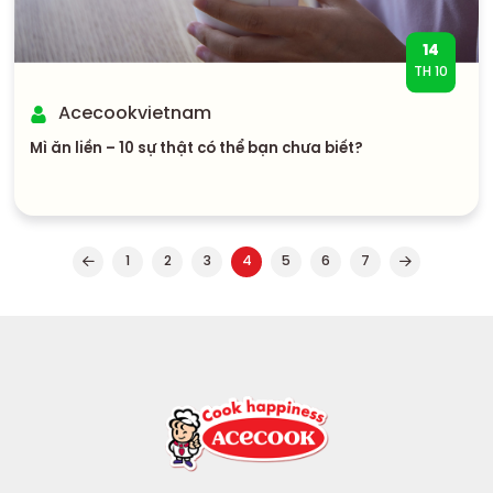
14
TH 10
Acecookvietnam
Mì ăn liền – 10 sự thật có thể bạn chưa biết?
1
2
3
4
5
6
7