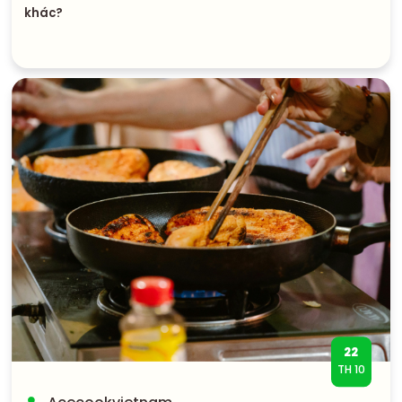
khác?
22
TH 10